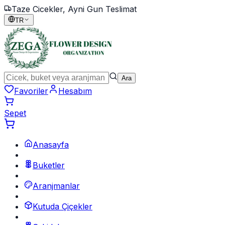
Taze Cicekler, Ayni Gun Teslimat
TR
Ara
Favoriler
Hesabım
Sepet
Anasayfa
Buketler
Aranjmanlar
Kutuda Çiçekler